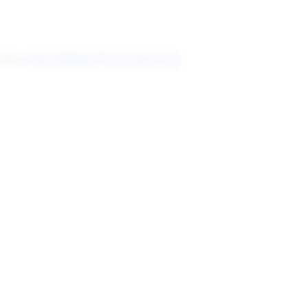
 kami.
Lihat Kebijakan Privasi kami di sini.