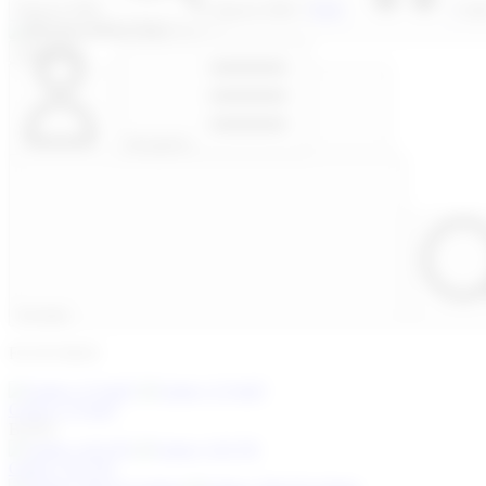
Troli
Log
Deposit 5000
Deposit 5000
Lanjutkan
Navigation
Tutup
Kembali
FEATURED
Galaxy Z Fold7
BARU
Galaxy S25 FE