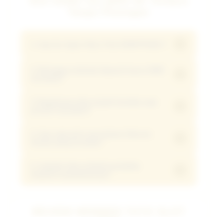
Slot DANA Via QRIS 5K Terbaru
Tanpa Potongan
+
1. Apa itu Agen Situs Toto EDMTOGEL?
2. Mengapa minimal deposit harus 5000
EDMTOGEL adalah link Agen Situs Toto
+
via Dana?
Online terpercaya diIndonesia yang
mendukung transaksi via DANA dan sistem
3. Bagaimana jika terjadi kendala saat
Metode Dana memungkinkan proses
+
proses transaksi?
QRIS tanpa potongan dengan proses cepat
transfer kilat tanpa biaya tambahan,
hanya dalam hitungan detik.
sehingga modal hiburan hemat 5000 rupiah
4. Apa saja jenis permainan hiburan
Jangan khawatir! Layanan support Live
+
hemat yang tersedia?
Anda tetap utuh masuk ke saldo akun tanpa
Chat VVIP kami siaga 24 jam penuh untuk
potongan sepeserpun.
membantu memastikan setiap kendala
5. Apakah data pribadi pendaftar
Tersedia ribuan jenis game mulai dari
+
terjamin keamanannya?
pengisian saldo minimal deposit 5000 Anda
provider slot ternama seperti Pragmatic
terselesaikan dalam hitungan detik.
Play, PG Soft, dan Habanero yang
Sangat aman 100% ! Kami menggunakan
semuanya bisa dimainkan secara hemat
REVIEW MEMBER TOTO SLOT
sistem enkripsi tingkat tinggi yang