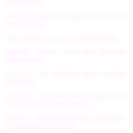
RESMI WLA 2026
SYSTEM PENGHASIL CUAN MAIN SLOT TOTO DEPO
DANA 5K GACOR
TOGEL DEPOSIT 5K TOTO SLOT GACOR EDMTOGEL
EDMTOGEL - DAFTAR 10 SITUS TOGEL TERPERCAYA
RESMI WLA 2026
SITUS SLOT TOTO TERPERCAYA GACOR 4D MUDAH
DAPAT CUAN
EDMTOGEL - SISTEM PENDAFTARAN MEMBER SLOT
TOTO GACOR 4D TERBARU 2026/2027
EDMTOGEL : KEGIATAN BERMAIN SLOT GACOR TOTO
4D ONLINE REVIEW BINTANG 5