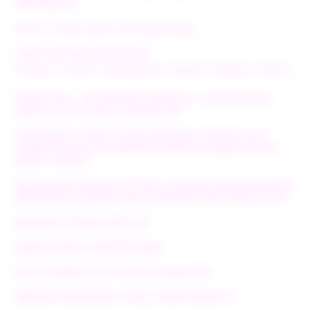
TERTINGGI
SITUS TOGEL DEPO 5K EDMTOGEL
LINK DAFTAR EDMTOGEL
WEBSITE RESMI PERMAINAN ONLINE PASANG ANGKA
EDMTOGEL - REFERENSI NOMOR 1 TERPERCAYA
MAIN TOTO TOGEL ONLINE 4D
EDMTOGEL PUSAT GAME DENGAN TEKNOLOGI
TERBARU DAN TERUPDATE DEPOSIT 5000 UNTUK
BUAT 1 AKUN
INDIKATOR MAIN DI TOGEL ONLINE KEMENANGAN
BERMAIN DI EDMTOGEL DENGAN DEPO MULAI 5K
BANDAR TOGEL DEPO 5K
AGEN TOGEL DEPOSIT 5000
SITUS RESMI SLOT TOTO 4D DEPO 5K
WEBSITE BERMAIN TOGEL DEPO QRIS 5K