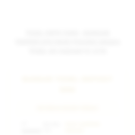
TOGEL DEPO 5000 : BANDAR
TERPERCAYA MAIN PASANG ANGKA
TOGEL 4D HADIAN 10 JUTA
BANDAR TOGEL DEPOSIT
5000
INFORMASI ENGINE TERBAIK
e?
98.9% GAMPANG
Win Rate
Slot
MENANG
����