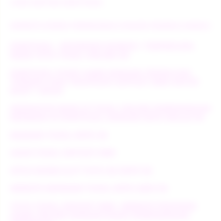
LINK DAFTAR EDMTOGEL
WEBSITE RESMI PERMAINAN ONLINE PASANG ANGKA
EDMTOGEL - REFERENSI NOMOR 1 TERPERCAYA
MAIN TOTO TOGEL ONLINE 4D
EDMTOGEL PUSAT GAME DENGAN TEKNOLOGI
TERBARU DAN TERUPDATE DEPOSIT 5000 UNTUK
BUAT 1 AKUN
INDIKATOR MAIN DI TOGEL ONLINE KEMENANGAN
BERMAIN DI EDMTOGEL DENGAN DEPO MULAI 5K
BANDAR TOGEL DEPO 5K
AGEN TOGEL DEPOSIT 5000
SITUS RESMI SLOT TOTO 4D DEPO 5K
WEBSITE BERMAIN TOGEL DEPO QRIS 5K
TOTO TOGEL DEPOSIT 5000 : WEBSITE PENYEDIA
GAME ONLINE DENGAN RASIO KEMENANGAN