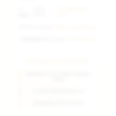
e?
Dana, QRIS, Bank
Sistem
Deposit
Lokal
��3
a??
Proses Transaksi
Kilat & Tanpa Potongan
e?����
Platform Utama
TOTO TOGEL 4D
PROVIDER SLOT TERGACOR
PRAGMATIC PLAY (SWEET BONANZA
XMAS)
PG SOFT (MAHJONG WAYS 2)
HABANERO (HOT HOT FRUIT)