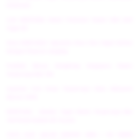
Indonesia
Link EDMTOGEL Resmi Promotor Resmi IDN LIVE
Togel 4D
Situs EDMTOGEL? Spesialis Situs Toto Togel Online
Dengan Pasaran Lengkap
Prediksi Macau HongKong Singapore Resmi
Terpercaya Bet 100
Layanan Live Draw Terpercaya Data Keluaran
Akurat 100%
EDMTOGEL - Bandar Togel Resmi Terpercaya Bet
100 Perak hadiah 4D 10 juta
TOTO SLOT GACOR DEPOSIT 5000 / 5K TANPA