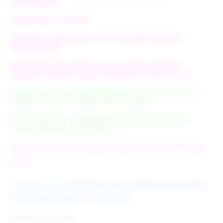
POTONGAN
EDMTOGEL TOTO 5K
BANDAR EDMTOGEL TOTO ONLINE ONLINE
TERPERCAYA
BANDAR TOTO EDMTOGEL ONLINE DESIGN
WEBSITE KEREN GAME LENGKAP | TOTO SLOT
PUBTOGEL | DAFTAR BANDAR TOTO 4D ONLINE
HADIAH 10 JUTA AMAN PASTI BAYAR
TOTO SLOT 4D : TERMURAH DENGAN DEPOSIT
DANA 5000 BET 100 PERAK
TOGEL DEPO 5K VIA QRIS | AGEN TOTO SLOT DANA
5000
TOTO SLOT 5K EDMTOGEL LINK PORTAL SITUS DEPO
5K TERUPDATE GAMPANG CUAN
Daftar Situs Toto