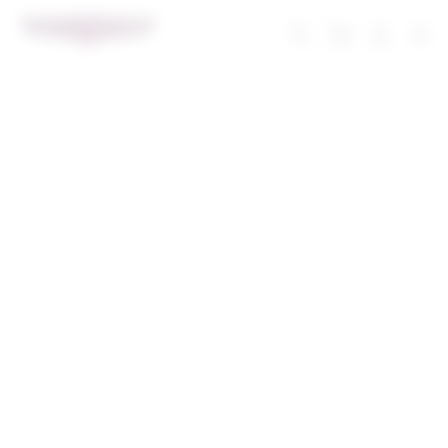
Skip
to
Troli
Login
Navigation
Deposit 5000
content