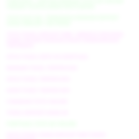
PUBTOGEL | DAFTAR BANDAR TOTO 4D ONLINE
HADIAH 10 JUTA AMAN PASTI BAYAR
TOTO SLOT 4D : TERMURAH DENGAN DEPOSIT
DANA 5000 BET 100 PERAK
TOTO TOGEL DEPOSIT 5000 : WEBSITE PENYEDIA
GAME ONLINE DENGAN RASIO KEMENANGAN
TERTINGGI
SITUS TOGEL DEPO 5K EDMTOGEL
BANDAR TOGEL TERPERCAYA
SITUS TOGEL TERPERCAYA
AGEN TOGEL TERPERCAYA
5 BANDAR TOTO ONLINE
TOGEL DEPOSIT DANA 5K
PUBTOGEL TOTO 4D ONLINE
SITUS TOGEL DANA DEPOSIT 5000 TANPA