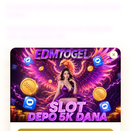
SECURE BEST WEBSITE EDMTOGEL AGEN SLOT TOTO
5K NO#1
PENDIDIKAN BERMAIN TOTO SLOT TERPERCAYA
DEPO QRIS 5K AMAN 100%
SLOT TOTO GACOR
EDMTOGEL SLOT TOTO GACOR MODAL 5K
POWERUP FEATURE WEBSITE SLOT TOTO GACOR 5K
EDMTOGEL
PENERIMAAN ANGGOTA BARU DI SITUS SLOT TOTO
GACOR 5K RESMI
EDMTOGEL - SITUS RESMI SMA KUDUS SLOT TOTO
GACOR 5K GAMPANG CUAN