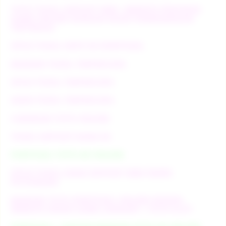
TOTO TOGEL DEPOSIT 5000 : WEBSITE PENYEDIA
GAME ONLINE DENGAN RASIO KEMENANGAN
TERTINGGI
SITUS TOGEL DEPO 5K EDMTOGEL
BANDAR TOGEL TERPERCAYA
SITUS TOGEL TERPERCAYA
AGEN TOGEL TERPERCAYA
5 BANDAR TOTO ONLINE
TOGEL DEPOSIT DANA 5K
PUBTOGEL TOTO 4D ONLINE
SITUS TOGEL DANA DEPOSIT 5000 TANPA
POTONGAN
BANDAR TOTO EDMTOGEL ONLINE DESIGN
WEBSITE KEREN GAME LENGKAP | TOTO SLOT