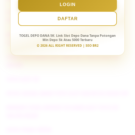
LOGIN
CORPOROTE SOLUTION BERMAIN GAME SLOT TOTO
DAFTAR
TERPERCAYA 5K GACOR
EDMTOGEL : DAFTAR AGEN RESMI SLOT GACOR 5K
TOGEL DEPO DANA 5K
: Link Slot Depo Dana Tanpa Potongan
Min Depo 5k Atau 5000 Terbaru
TOTO SLOT 4D
© 2026 ALL RIGHT RESERVED | SEO BR2
LINK SITUS RESMI SLOT DEPO 5K | TOTO SLOT 5K
GACOR
TOTO SLOT 5K
SITUS CASUAL MAIN TOTO SLOT GACOR 5K AKUN VIP
BANDAR TOGEL DEPOSIT 5K AGEN SLOT TOTO 5K
GACOR RESMI
SITUS TOGEL RESMI