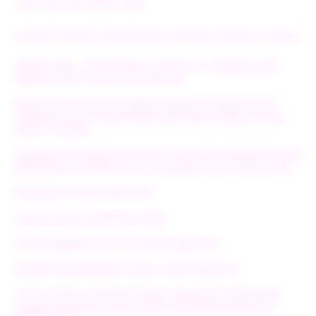
LINK DAFTAR EDMTOGEL
WEBSITE RESMI PERMAINAN ONLINE PASANG ANGKA
EDMTOGEL - REFERENSI NOMOR 1 TERPERCAYA
MAIN TOTO TOGEL ONLINE 4D
EDMTOGEL PUSAT GAME DENGAN TEKNOLOGI
TERBARU DAN TERUPDATE DEPOSIT 5000 UNTUK
BUAT 1 AKUN
INDIKATOR MAIN DI TOGEL ONLINE KEMENANGAN
BERMAIN DI EDMTOGEL DENGAN DEPO MULAI 5K
BANDAR TOGEL DEPO 5K
AGEN TOGEL DEPOSIT 5000
SITUS RESMI SLOT TOTO 4D DEPO 5K
WEBSITE BERMAIN TOGEL DEPO QRIS 5K
TOTO TOGEL DEPOSIT 5000 : WEBSITE PENYEDIA
GAME ONLINE DENGAN RASIO KEMENANGAN