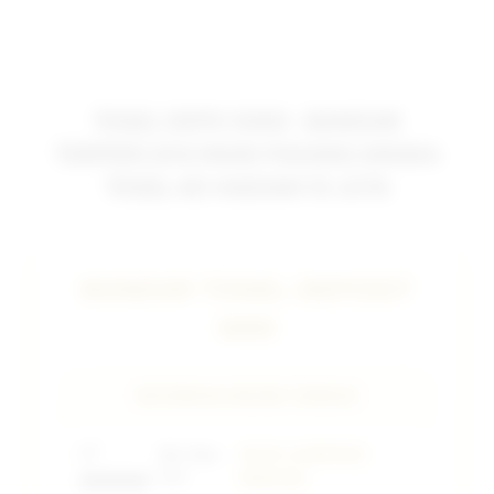
TOGEL DEPO 5000 : BANDAR
TERPERCAYA MAIN PASANG ANGKA
TOGEL 4D HADIAN 10 JUTA
BANDAR TOGEL DEPOSIT
5000
INFORMASI ENGINE TERBAIK
e?
98.9% GAMPANG
Win Rate
Slot
MENANG
����