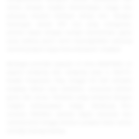
online dengan tingkat kemenangan tinggi dan
peluang maxwin terbesar setiap hari. Dengan
dukungan sistem RTP Live yang transparan,
pemain dapat dengan mudah menemukan game
yang sedang gacor serta meningkatkan peluang
meraih jackpot tanpa harus khawatir rungkad.
Berbagai provider populer di situs EDMTOGEL ini
seperti mahjong slot, mahjong ways 2, Slot777,
Slot88, Pragmatic Play, hingga PG Soft tersedia
lengkap dalam satu platform, termasuk pilihan
game slot server Thailand yang terkenal dengan
tingkat kemenangan tinggi. Didukung fitur
taruhan fleksibel, pemain dapat memulai dari
nominal kecil hingga berburu jackpot besar sesuai
strategi masing-masing.