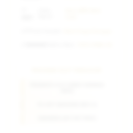
e?
Dana, QRIS, Bank
Sistem
Deposit
Lokal
��3
a??
Proses Transaksi
Kilat & Tanpa Potongan
e?����
Platform Utama
TOTO TOGEL 4D
PROVIDER SLOT TERGACOR
PRAGMATIC PLAY (SWEET BONANZA
XMAS)
PG SOFT (MAHJONG WAYS 2)
HABANERO (HOT HOT FRUIT)