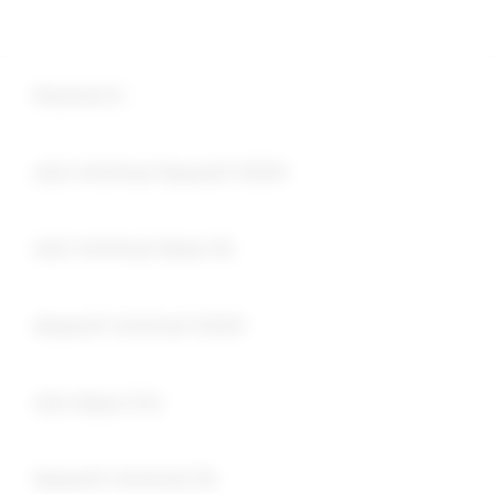
Buka
Footer Navigation
Keyword :
Buka
slot minimal deposit 5000
Buka
slot minimal depo 5k
Buka
deposit minimal 5000
Buka
slot depo 5rb
Buka
deposit minimal 5k