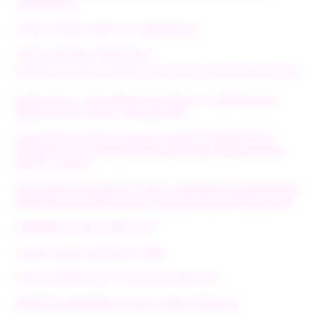
TERTINGGI
SITUS TOGEL DEPO 5K EDMTOGEL
LINK DAFTAR EDMTOGEL
WEBSITE RESMI PERMAINAN ONLINE PASANG ANGKA
EDMTOGEL - REFERENSI NOMOR 1 TERPERCAYA
MAIN TOTO TOGEL ONLINE 4D
EDMTOGEL PUSAT GAME DENGAN TEKNOLOGI
TERBARU DAN TERUPDATE DEPOSIT 5000 UNTUK
BUAT 1 AKUN
INDIKATOR MAIN DI TOGEL ONLINE KEMENANGAN
BERMAIN DI EDMTOGEL DENGAN DEPO MULAI 5K
BANDAR TOGEL DEPO 5K
AGEN TOGEL DEPOSIT 5000
SITUS RESMI SLOT TOTO 4D DEPO 5K
WEBSITE BERMAIN TOGEL DEPO QRIS 5K