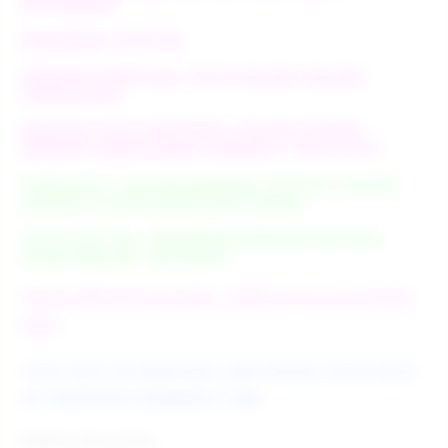
POTONGAN
EDMTOGEL TOTO 5K
BANDAR EDMTOGEL TOTO ONLINE ONLINE
TERPERCAYA
BANDAR TOTO EDMTOGEL ONLINE DESIGN
WEBSITE KEREN GAME LENGKAP | TOTO SLOT
PUBTOGEL | DAFTAR BANDAR TOTO 4D ONLINE
HADIAH 10 JUTA AMAN PASTI BAYAR
TOTO SLOT 4D : TERMURAH DENGAN DEPOSIT
DANA 5000 BET 100 PERAK
TOGEL DEPO 5K VIA QRIS | AGEN TOTO SLOT DANA
5000
TOTO SLOT 5K EDMTOGEL LINK PORTAL SITUS DEPO
5K TERUPDATE GAMPANG CUAN
Daftar Situs Toto