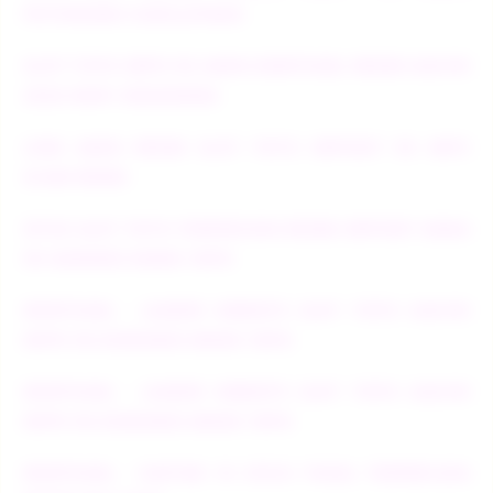
POTONGAN CUAN JUTAAN
SLOT TOTO DEPO 5K AGEN EDMTOGEL RESMI GACOR
2026 NO#1 INDONESIA
LINK AGEN RESMI SLOT TOTO DEPOSIT 5K ANTI
SCAM RESMI
SITUS SLOT TOTO TERPERCAYA RESMI DEPOSIT DANA
5K GARANSI AMAN 100%
EDMTOGEL - LEADER WEBSITE SLOT TOTO GACOR
DEPO 5K ASURANSI AMAN 100%
EDMTOGEL - LEADER WEBSITE SLOT TOTO GACOR
DEPO 5K ASURANSI AMAN 100%
EDMTOGEL - DAFTAR 10 SITUS TOGEL TERPERCAYA