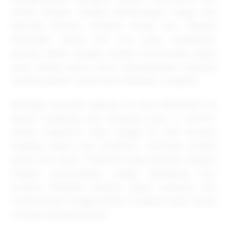
online dengan tingkat kemenangan tinggi dan
peluang maxwin terbesar setiap hari. Dengan
dukungan sistem RTP Live yang transparan,
pemain dapat dengan mudah menemukan game
yang sedang gacor serta meningkatkan peluang
meraih jackpot tanpa harus khawatir rungkad.
Berbagai provider populer di situs EDMTOGEL ini
seperti mahjong slot, mahjong ways 2, Slot777,
Slot88, Pragmatic Play, hingga PG Soft tersedia
lengkap dalam satu platform, termasuk pilihan
game slot server Thailand yang terkenal dengan
tingkat kemenangan tinggi. Didukung fitur
taruhan fleksibel, pemain dapat memulai dari
nominal kecil hingga berburu jackpot besar sesuai
strategi masing-masing.