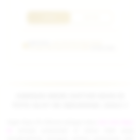
LOGIN
DAFTAR
EDMTOGEL:
Link Slot Depo Dana Tanpa
Potongan Min Depo 5k Atau 5000
Terbaik 2026.
JAMINAN WEDE DAFTAR MAIN DI
TOTO SLOT 5K SEKARANG JUGA !!
Togel depo 5K dikenal sebagai situs
slot toto depo
5k
terbaik terkemuka di tahun 2026 yang
menghadirkan beragam pilihan permainan slot