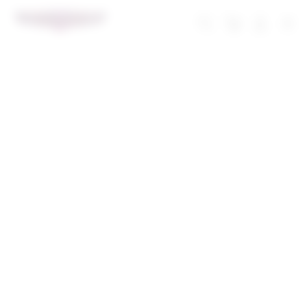
Skip
to
Troli
Login
Navigation
Deposit 5000
content