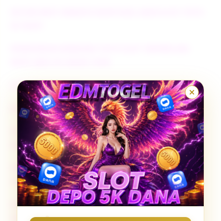
SECURE BEST WEBSITE EDMTOGEL AGEN SLOT TOTO
5K NO#1
PENDIDIKAN BERMAIN TOTO SLOT TERPERCAYA
DEPO QRIS 5K AMAN 100%
SLOT TOTO GACOR
EDMTOGEL SLOT TOTO GACOR MODAL 5K
POWERUP FEATURE WEBSITE SLOT TOTO GACOR 5K
EDMTOGEL
PENERIMAAN ANGGOTA BARU DI SITUS SLOT TOTO
GACOR 5K RESMI
EDMTOGEL - SITUS RESMI SMA KUDUS SLOT TOTO
GACOR 5K GAMPANG CUAN