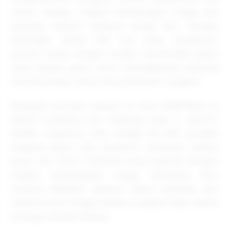
online dengan tingkat kemenangan tinggi dan
peluang maxwin terbesar setiap hari. Dengan
dukungan sistem RTP Live yang transparan,
pemain dapat dengan mudah menemukan game
yang sedang gacor serta meningkatkan peluang
meraih jackpot tanpa harus khawatir rungkad.
Berbagai provider populer di situs EDMTOGEL ini
seperti mahjong slot, mahjong ways 2, Slot777,
Slot88, Pragmatic Play, hingga PG Soft tersedia
lengkap dalam satu platform, termasuk pilihan
game slot server Thailand yang terkenal dengan
tingkat kemenangan tinggi. Didukung fitur
taruhan fleksibel, pemain dapat memulai dari
nominal kecil hingga berburu jackpot besar sesuai
strategi masing-masing.