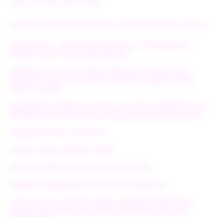
LINK DAFTAR EDMTOGEL
WEBSITE RESMI PERMAINAN ONLINE PASANG ANGKA
EDMTOGEL - REFERENSI NOMOR 1 TERPERCAYA
MAIN TOTO TOGEL ONLINE 4D
EDMTOGEL PUSAT GAME DENGAN TEKNOLOGI
TERBARU DAN TERUPDATE DEPOSIT 5000 UNTUK
BUAT 1 AKUN
INDIKATOR MAIN DI TOGEL ONLINE KEMENANGAN
BERMAIN DI EDMTOGEL DENGAN DEPO MULAI 5K
BANDAR TOGEL DEPO 5K
AGEN TOGEL DEPOSIT 5000
SITUS RESMI SLOT TOTO 4D DEPO 5K
WEBSITE BERMAIN TOGEL DEPO QRIS 5K
TOTO TOGEL DEPOSIT 5000 : WEBSITE PENYEDIA
GAME ONLINE DENGAN RASIO KEMENANGAN