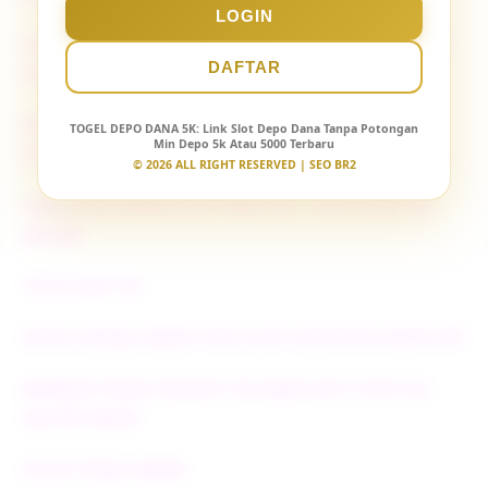
LOGIN
CORPOROTE SOLUTION BERMAIN GAME SLOT TOTO
DAFTAR
TERPERCAYA 5K GACOR
EDMTOGEL : DAFTAR AGEN RESMI SLOT GACOR 5K
TOGEL DEPO DANA 5K
: Link Slot Depo Dana Tanpa Potongan
Min Depo 5k Atau 5000 Terbaru
TOTO SLOT 4D
© 2026 ALL RIGHT RESERVED | SEO BR2
LINK SITUS RESMI SLOT DEPO 5K | TOTO SLOT 5K
GACOR
TOTO SLOT 5K
SITUS CASUAL MAIN TOTO SLOT GACOR 5K AKUN VIP
BANDAR TOGEL DEPOSIT 5K AGEN SLOT TOTO 5K
GACOR RESMI
SITUS TOGEL RESMI