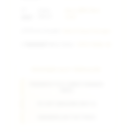
e?
Dana, QRIS, Bank
Sistem
Deposit
Lokal
��3
a??
Proses Transaksi
Kilat & Tanpa Potongan
e?����
Platform Utama
TOTO TOGEL 4D
PROVIDER SLOT TERGACOR
PRAGMATIC PLAY (SWEET BONANZA
XMAS)
PG SOFT (MAHJONG WAYS 2)
HABANERO (HOT HOT FRUIT)